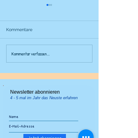
Kommentare
Fünfliber-Klopf
Kommentar verfassen...
Straussenfangen im
Schnee
Newsletter abonnieren
4 - 5 mal im Jahr das Neuste erfahren
Jetzt abonnieren