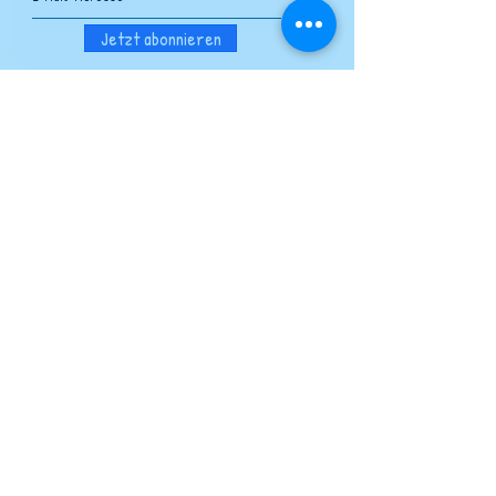
Jetzt abonnieren
momo-erlebnisse.ch
Christine Güttinger
5712 Beinwil am See
076 338 13 86
info@momo-erlebnisse.ch
Kontakt
unsere Partner