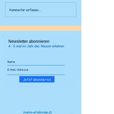
Kommentar verfassen...
Spannende Orte für
Straussenfange
gratis-Ausflüge in deiner
Schnee
Umgebung finden
Newsletter abonnieren
4 - 5 mal im Jahr das Neuste erfahren
Jetzt abonnieren
momo-erlebnisse.ch