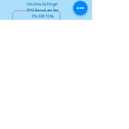
Christine Güttinger
5712 Beinwil am See
076 338 13 86
info@momo-erlebnisse.ch
Kontakt
unsere Partner
www.wildout.ch
www.feuervogel.ch
www.jurapark-aargau.ch
www.raido.ch
zu teuer?