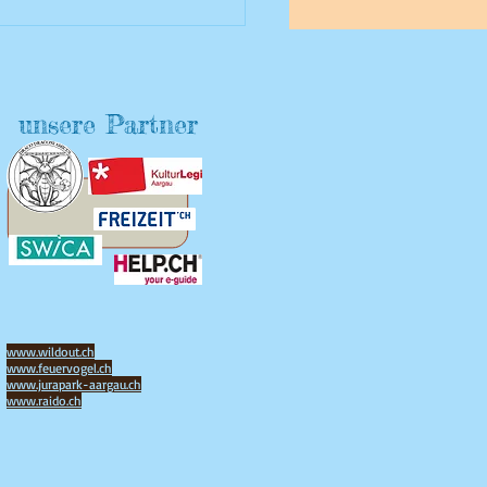
ussenfangen im Schnee
unsere Partner
www.wildout.ch
www.feuervogel.ch
www.jurapark-aargau.ch
www.raido.ch