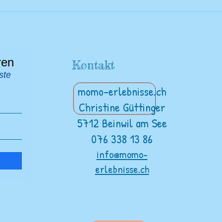
Stra
ren
Kontakt
ste
momo-erlebnisse.ch
Christine Güttinger
5712 Beinwil am See
076 338 13 86
info@momo-
erlebnisse.ch