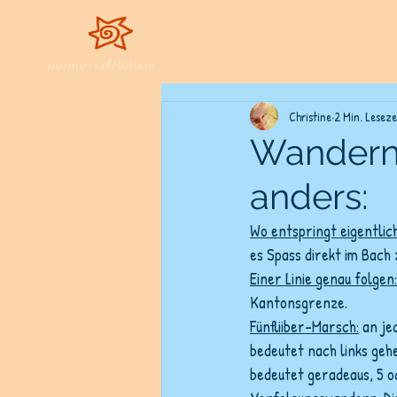
HOME
Kalender
Ka
momo-erlebnisse
Christine
2 Min. Leseze
Wandern
anders:
Wo entspringt eigentlic
es Spass direkt im Bach
Einer Linie genau folgen:
Kantonsgrenze.
Fünfliiber-Marsch:
 an je
bedeutet nach links geh
bedeutet geradeaus, 5 o