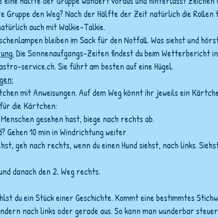
ie eine Hälfte der Gruppe wandert voraus und hinterlässt Zeichen (z
re Gruppe den Weg? Nach der Hälfte der Zeit natürlich die Rollen 
atürlich auch mit Walkie-Talkie.
aschenlampen bleiben im Sack für den Notfall. Was siehst und hörs
ung.
 Die Sonnenaufgangs-Zeiten findest du beim Wetterbericht in
astro-service.ch. Sie führt am besten auf eine Hügel.
gen:
tchen mit Anweisungen. Auf dem Weg könnt ihr jeweils ein Kärtche
für die Kärtchen:
 Menschen gesehen hast, biege nach rechts ab.
? Gehen 10 min in Windrichtung weiter
hst, geh nach rechts, wenn du einen Hund siehst, nach links. Siehs
 und danach den 2. Weg rechts.
lst du ein Stück einer Geschichte. Kommt eine bestimmtes Stichwo
andern nach links oder gerade aus. So kann man wunderbar steuern