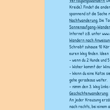
Verfolgungswandern:
 D
Kreide). Findet die ande
spannend ist die Sache n
Nachtwanderung.
 Die T
Sonnenaufgang-Wander
Internet z.B. unter www.
Wandern nach Anweisun
Schreibt zuhause 10 Kär
euren Weg finden. Ideen 
- wenn du 2 Hunde und 5
- Woher kommt der Wind
- Wenn du eine Katze sie
gehe geradeaus weiter.
- nimm den 3. Weg links
Geschichtenwanderung:
An jeder Kreuzung erzäh
nach rechts, bei einem 