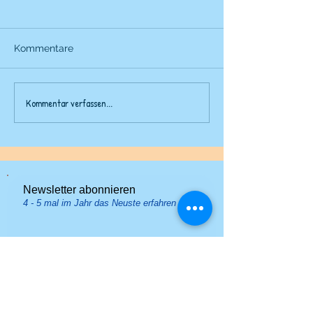
Kommentare
Rittergeburtsta
Kommentar verfassen...
Geburtstag für kleine
Künstler und kreative
Dichter
Newsletter abonnieren
4 - 5 mal im Jahr das Neuste erfahren
Jetzt abonnieren