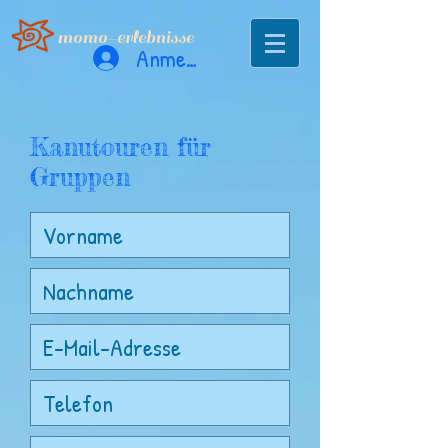
momo-erlebnisse
Anmelden
Kanutouren für
Gruppen