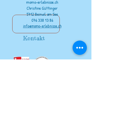
momo-erlebnisse.ch
Christine Güttinger
5712 Beinwil am See
076 338 13 86
info@momo-erlebnisse.ch
Kontakt
unsere Partner
www.wildout.ch
www.feuervogel.ch
www.jurapark-aargau.ch
www.raido.ch
zu teuer?