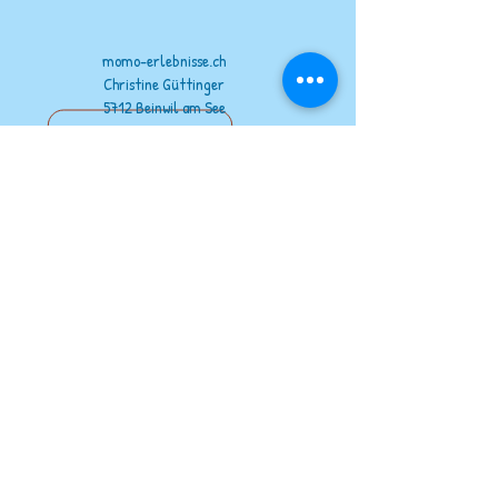
momo-erlebnisse.ch
Christine Güttinger
5712 Beinwil am See
076 338 13 86
info@momo-erlebnisse.ch
Kontakt
unsere Partner
www.wildout.ch
www.feuervogel.ch
www.jurapark-aargau.ch
www.raido.ch