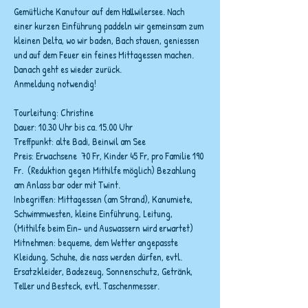
Gemütliche Kanutour auf dem Hallwilersee. Nach 
einer kurzen Einführung paddeln wir gemeinsam zum 
kleinen Delta, wo wir baden, Bach stauen, geniessen 
und auf dem Feuer ein feines Mittagessen machen. 
Danach geht es wieder zurück.
Anmeldung notwendig!
Tourleitung: Christine
Dauer: 10.30 Uhr bis ca. 15.00 Uhr
Treffpunkt: alte Badi, Beinwil am See
Preis: Erwachsene  70 Fr, Kinder 45 Fr, pro Familie 190 
Fr.  (Reduktion gegen Mithilfe möglich) Bezahlung 
am Anlass bar oder mit Twint.
Inbegriffen: Mittagessen (am Strand), Kanumiete, 
Schwimmwesten, kleine Einführung, Leitung, 
(Mithilfe beim Ein- und Auswassern wird erwartet)
Mitnehmen: bequeme, dem Wetter angepasste 
Kleidung, Schuhe, die nass werden dürfen, evtl. 
Ersatzkleider, Badezeug, Sonnenschutz, Getränk, 
Teller und Besteck, evtl. Taschenmesser.