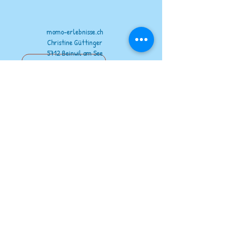
momo-erlebnisse.ch
Christine Güttinger
5712 Beinwil am See
076 338 13 86
info@momo-erlebnisse.ch
Kontakt
unsere Partner
www.wildout.ch
www.feuervogel.ch
www.jurapark-aargau.ch
www.raido.ch