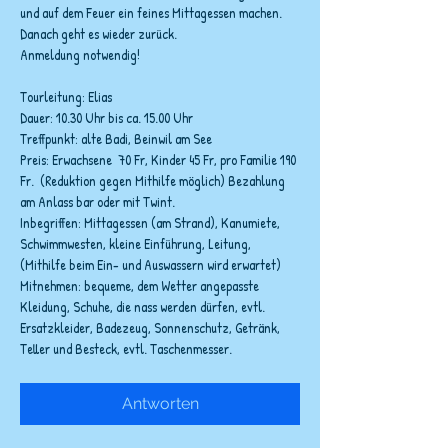
und auf dem Feuer ein feines Mittagessen machen. 
Danach geht es wieder zurück.
Anmeldung notwendig!
Tourleitung: Elias
Dauer: 10.30 Uhr bis ca. 15.00 Uhr
Treffpunkt: alte Badi, Beinwil am See
Preis: Erwachsene  70 Fr, Kinder 45 Fr, pro Familie 190 
Fr.  (Reduktion gegen Mithilfe möglich) Bezahlung 
am Anlass bar oder mit Twint.
Inbegriffen: Mittagessen (am Strand), Kanumiete, 
Schwimmwesten, kleine Einführung, Leitung, 
(Mithilfe beim Ein- und Auswassern wird erwartet)
Mitnehmen: bequeme, dem Wetter angepasste 
Kleidung, Schuhe, die nass werden dürfen, evtl. 
Ersatzkleider, Badezeug, Sonnenschutz, Getränk, 
Teller und Besteck, evtl. Taschenmesser.
Antworten