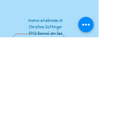
momo-erlebnisse.ch
Christine Güttinger
5712 Beinwil am See
076 338 13 86
info@momo-erlebnisse.ch
Kontakt
unsere Partner
www.wildout.ch
www.feuervogel.ch
www.jurapark-aargau.ch
www.raido.ch