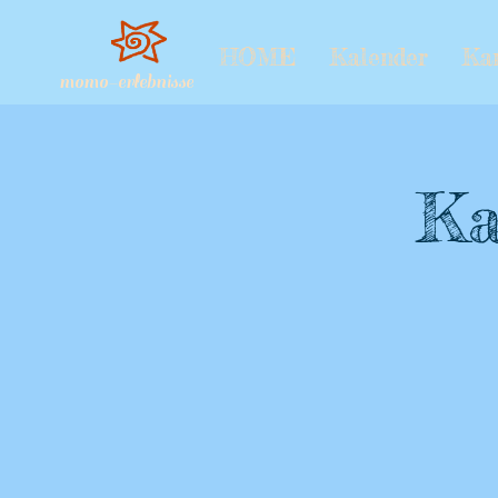
HOME
Kalender
Ka
momo-erlebnisse
Ka