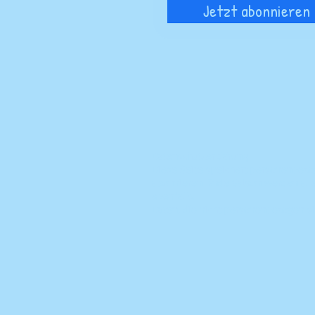
Jetzt abonnieren
Datenschutzerklärung
Diese Seite speichert personenbezo
abonnieren. Ende Saison werden all
ebenfalls.
Daten, die nicht personenbezogen s