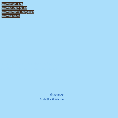
www.wildout.ch
www.feuervogel.ch
www.jurapark-aargau.ch
www.raido.ch
s anmelden oder den Newsletter
rn, die nicht mehr geöffnet werden
© 2019 Chri
Erstellt mit
Wix.com