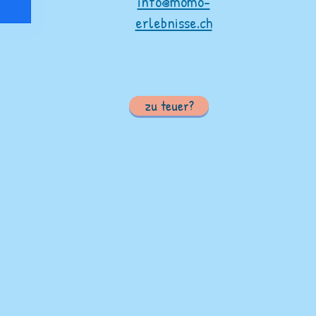
info@momo-
erlebnisse.ch
zu teuer?
gene Daten wie Adresse, Standort nur, wenn Sie sich für einen Anlas
e Adressen von Teilnehmern gelöscht und alle Adressen von Newslette
ind werden zur Verbesserung der Webseite genutzt.