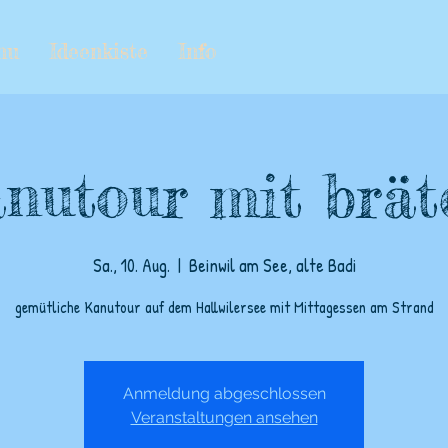
nu
Ideenkiste
Info
nutour mit brät
Sa., 10. Aug.
  |  
Beinwil am See, alte Badi
gemütliche Kanutour auf dem Hallwilersee mit Mittagessen am Strand
Anmeldung abgeschlossen
Veranstaltungen ansehen