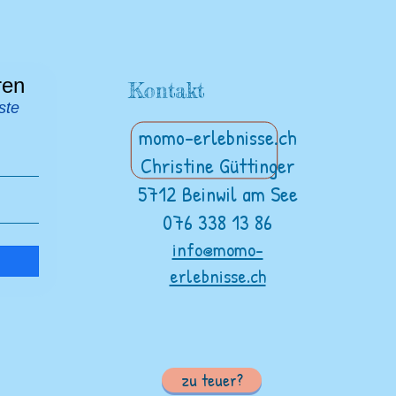
ren
Kontakt
ste
momo-erlebnisse.ch
Christine Güttinger
5712 Beinwil am See
076 338 13 86
info@momo-
erlebnisse.ch
zu teuer?