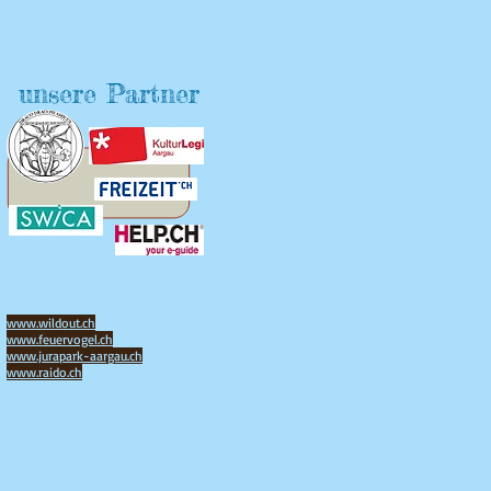
unsere Partner
www.wildout.ch
www.feuervogel.ch
www.jurapark-aargau.ch
www.raido.ch