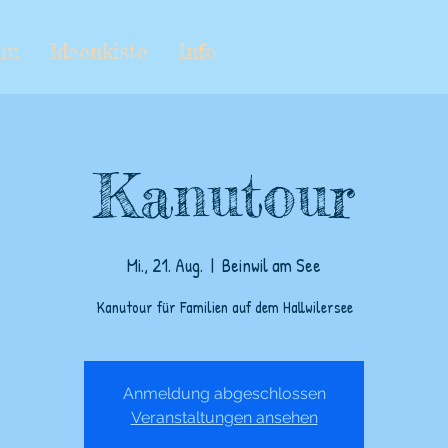
nu
Ideenkiste
Info
Kanutour
Mi., 21. Aug.
  |  
Beinwil am See
Kanutour für Familien auf dem Hallwilersee
Anmeldung abgeschlossen
Veranstaltungen ansehen