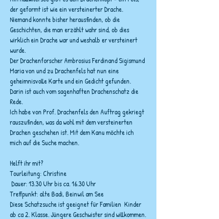
der geformt ist wie ein versteinerter Drache.
Niemand konnte bisher herausfinden, ob die 
Geschichten, die man erzählt wahr sind, ob dies 
wirklich ein Drache war und weshalb er versteinert 
wurde.
Der Drachenforscher Ambrosius Ferdinand Sigismund 
Maria von und zu Drachenfels hat nun eine 
geheimnisvolle Karte und ein Gedicht gefunden. 
Darin ist auch vom sagenhaften Drachenschatz die 
Rede.
Ich habe von Prof. Drachenfels den Auftrag gekriegt 
rauszufinden, was da wohl mit dem versteinerten 
Drachen geschehen ist. Mit dem Kanu möchte ich 
mich auf die Suche machen.
Helft ihr mit?
Tourleitung: Christine
 Dauer: 13.30 Uhr bis ca. 16.30 Uhr
Treffpunkt: alte Badi, Beinwil am See
Diese Schatzsuche ist geeignet für Familien  Kinder 
ab ca 2. Klasse. Jüngere Geschwister sind willkommen.