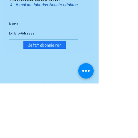
4 - 5 mal im Jahr das Neuste erfahren
Jetzt abonnieren
momo-erlebnisse.ch
Christine Güttinger
5712 Beinwil am See
076 338 13 86
info@momo-erlebnisse.ch
Kontakt