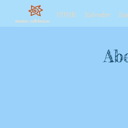
HOME
Kalender
Ka
momo-erlebnisse
Abe