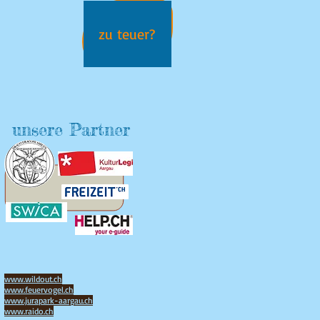
zu teuer?
unsere Partner
www.wildout.ch
www.feuervogel.ch
www.jurapark-aargau.ch
www.raido.ch