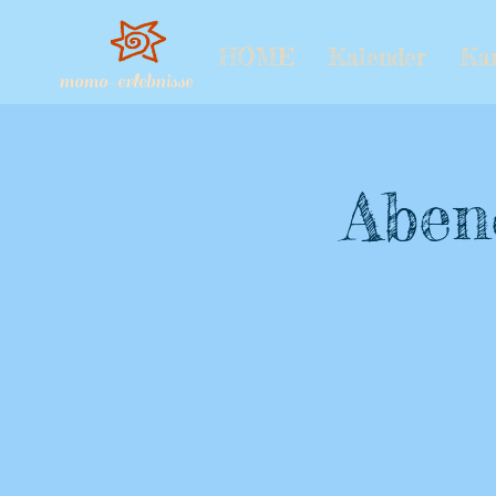
HOME
Kalender
Ka
momo-erlebnisse
Aben