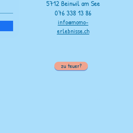
5712 Beinwil am See
076 338 13 86
info@momo-
erlebnisse.ch
zu teuer?
gene Daten wie Adresse, Standort nur, wenn Sie sich für einen Anlas
e Adressen von Teilnehmern gelöscht und alle Adressen von Newslette
ind werden zur Verbesserung der Webseite genutzt.