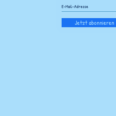
Jetzt abonnieren
Datenschutzerklärung
Diese Seite speichert personenbezo
abonnieren. Ende Saison werden all
ebenfalls.
Daten, die nicht personenbezogen s