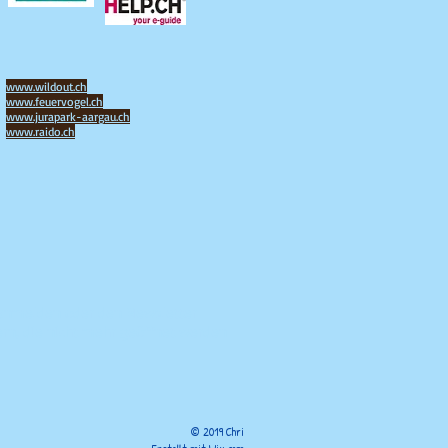
www.wildout.ch
www.feuervogel.ch
www.jurapark-aargau.ch
www.raido.ch
s anmelden oder den Newsletter
rn, die nicht mehr geöffnet werden
© 2019 Chri