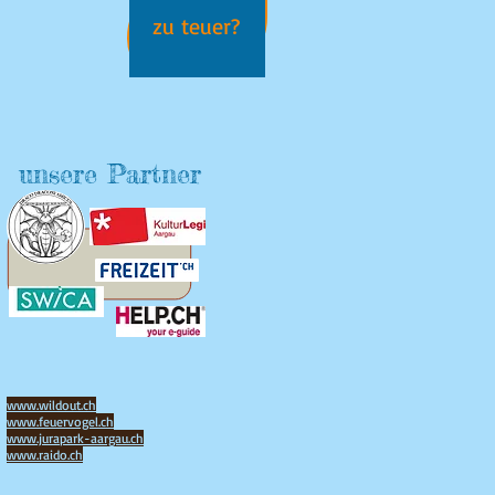
zu teuer?
unsere Partner
www.wildout.ch
www.feuervogel.ch
www.jurapark-aargau.ch
www.raido.ch