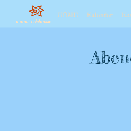
HOME
Kalender
Ka
momo-erlebnisse
Aben