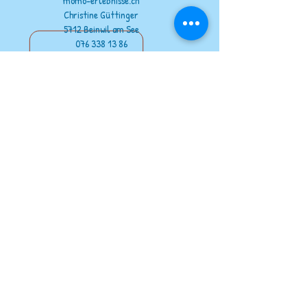
momo-erlebnisse.ch
Christine Güttinger
5712 Beinwil am See
076 338 13 86
info@momo-erlebnisse.ch
Kontakt
unsere Partner
www.wildout.ch
www.feuervogel.ch
www.jurapark-aargau.ch
www.raido.ch
zu teuer?