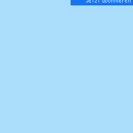
Jetzt abonnieren
Datenschutzerklärung
Diese Seite speichert personenbezo
abonnieren. Ende Saison werden all
ebenfalls.
Daten, die nicht personenbezogen s