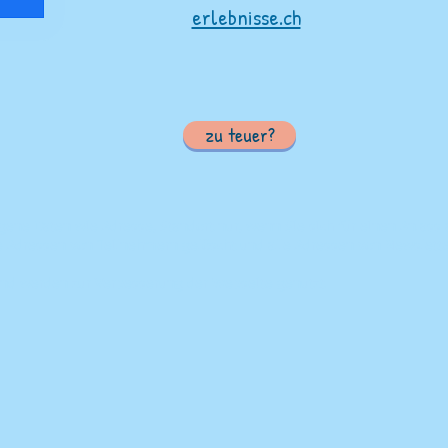
erlebnisse.ch
zu teuer?
gene Daten wie Adresse, Standort nur, wenn Sie sich für einen Anlas
e Adressen von Teilnehmern gelöscht und alle Adressen von Newslette
ind werden zur Verbesserung der Webseite genutzt.