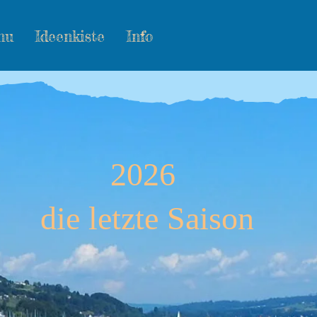
nu
Ideenkiste
Info
ächsten Erlebnisse
2026
die letzte Saison