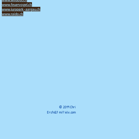
www.feuervogel.ch
www.jurapark-aargau.ch
www.raido.ch
s anmelden oder den Newsletter
rn, die nicht mehr geöffnet werden
© 2019 Chri
Erstellt mit
Wix.com