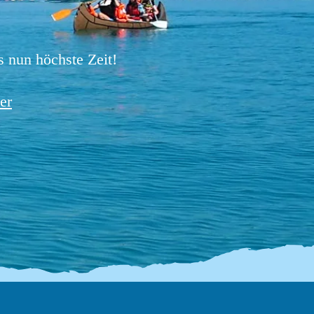
s nun höchste Zeit!
er
anutour mit bräteln
(ausgebucht)
So., 23. Aug.
Antworten