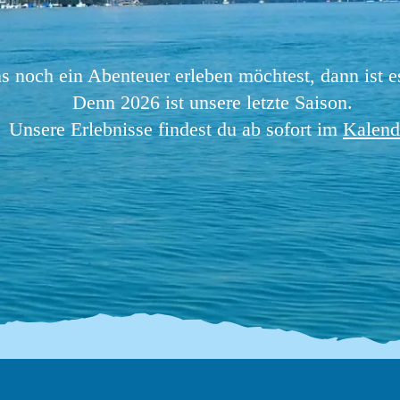
 noch ein Abenteuer erleben möchtest, dann ist e
Denn 2026 ist unsere letzte Saison.
Unsere Erlebnisse findest du ab sofort im
Kalend
em
Kanutour mit bräteln
K
(noch 8 Plätze)
So., 16. Aug.
Antworten
Mehr laden