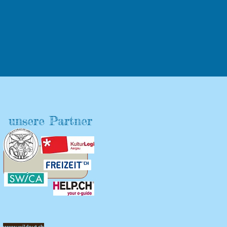
unsere Partner
www.wildout.ch