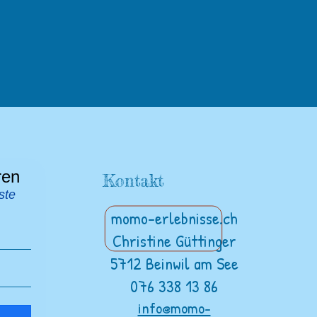
ren
Kontakt
ste
momo-erlebnisse.ch
Christine Güttinger
5712 Beinwil am See
076 338 13 86
info@momo-