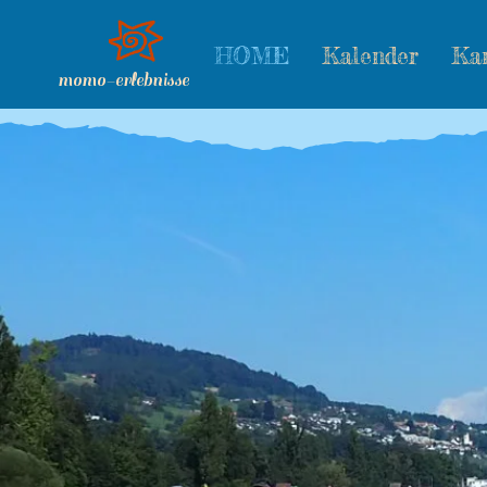
HOME
Kalender
Ka
momo-erlebnisse
Unsere n